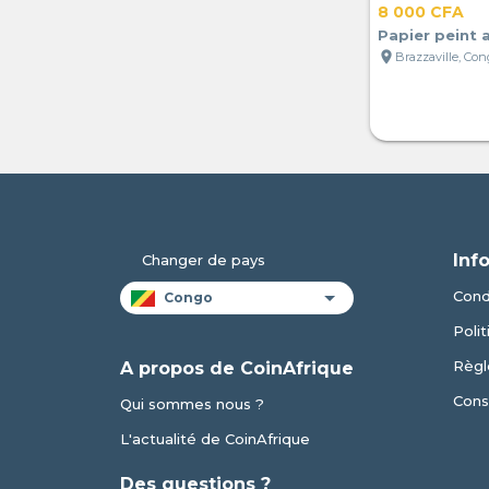
8 000 CFA
Papier peint 
location_on
Brazzaville, Co
Inf
Changer de pays
Condi
Polit
Règl
A propos de CoinAfrique
Cons
Qui sommes nous ?
L'actualité de CoinAfrique
Des questions ?