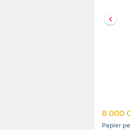
chevron_left
8 000 
Papier pe