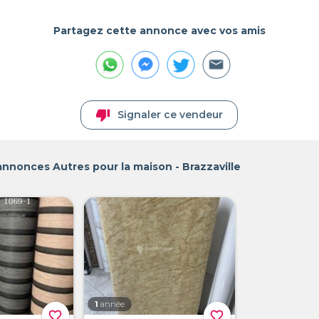
Partagez cette annonce avec vos amis
thumb_down
Signaler ce vendeur
annonces Autres pour la maison - Brazzaville
1
année
favorite_border
favorite_border