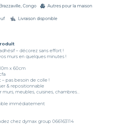
Brazzaville, Congo
Autres pour la maison
euf
Livraison disponible
produit
adhésif – décorez sans effort !

vos murs en quelques minutes !

10m x 60cm  

 – pas besoin de colle !

er & repositionnable  

r murs, meubles, cuisines, chambres...

dez chez dymax group 066163114