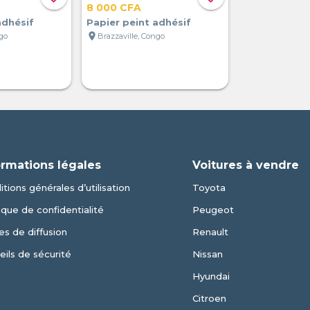
8 000 CFA
adhésif
Papier peint adhésif
location_on
ngo
Brazzaville, Congo
ormations légales
Voitures à vendre
tions générales d’utilisation
Toyota
ique de confidentialité
Peugeot
es de diffusion
Renault
eils de sécurité
Nissan
Hyundai
Citroen