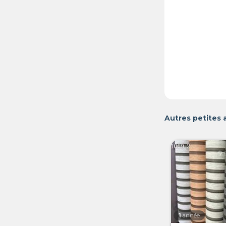
Autres petites 
1
année