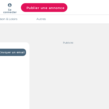
account_circle
Publier une annonce
Se
connecter
son & Loisirs
Autres
Publicité
Envoyer un email
Intéres