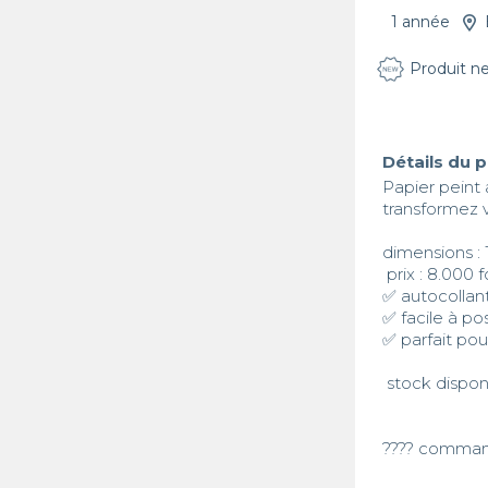
1 année
Produit n
Détails du 
Papier peint 
transformez 
dimensions : 
 prix : 8.000 fcfa

✅ autocollant
✅ facile à pos
✅ parfait pou
 stock disponible immédiatement

???? comman