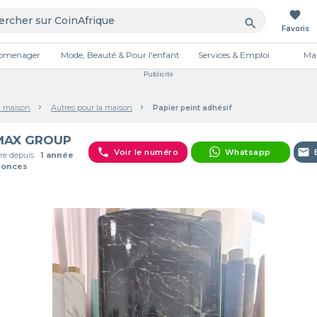
favorite
search
Favoris
tromenager
Mode, Beauté & Pour l'enfant
Services & Emploi
Mai
Publicité
a maison
Autres pour la maison
Papier peint adhésif
MAX GROUP
phone
email
Voir le numéro
Whatsapp
e depuis
1 année
nonces