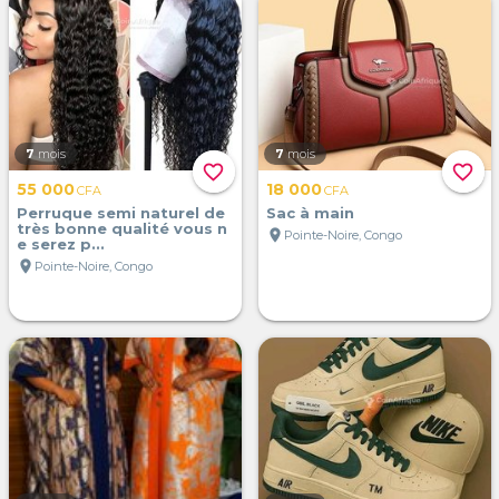
7
mois
7
mois
favorite_border
favorite_border
55 000
18 000
CFA
CFA
Perruque semi naturel de
Sac à main
très bonne qualité vous n
location_on
Pointe-Noire, Congo
e serez p...
location_on
Pointe-Noire, Congo