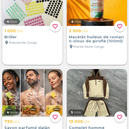
4
mois
4
mois
favorite_border
favorite_border
1 000
2 500
CFA
CFA
Briller
Macérât huileux de romari
n-clous de girofle (100ml)
location_on
Brazzaville, Congo
location_on
Pointe-Noire, Congo
4
mois
5
mois
favorite_border
favorite_border
750
13 000
CFA
CFA
Savon parfumé dalàn
Complet homme