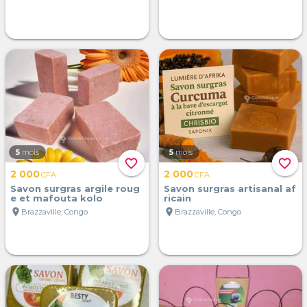
5
mois
5
mois
favorite_border
favorite_border
2 000
2 000
CFA
CFA
Savon surgras argile roug
Savon surgras artisanal af
e et mafouta kolo
ricain
location_on
location_on
Brazzaville, Congo
Brazzaville, Congo