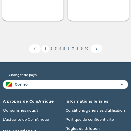
chevron_left
chevron_right
1
2
3
4
5
6
7
8
9
10
Changer de pays
A propos de CoinAfrique
Informations légales
Qui sommes nous ?
Conditions générales d’utilisation
L'actualité de CoinAfrique
Politique de confidentialité
Règles de diffusion