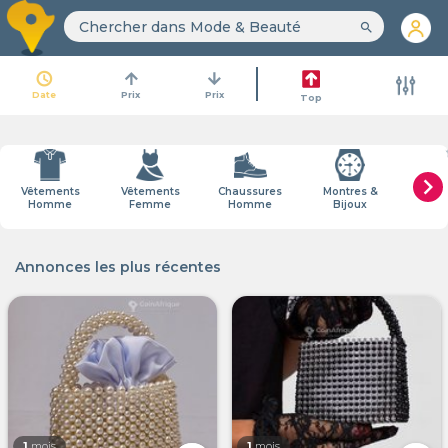
search
access_time
arrow_upward
arrow_downward
Date
Prix
Prix
Top
chevron_right
Vêtements
Vêtements
Chaussures
Montres &
Cosmé
Homme
Femme
Homme
Bijoux
Par
Annonces les plus récentes
1
mois
1
mois