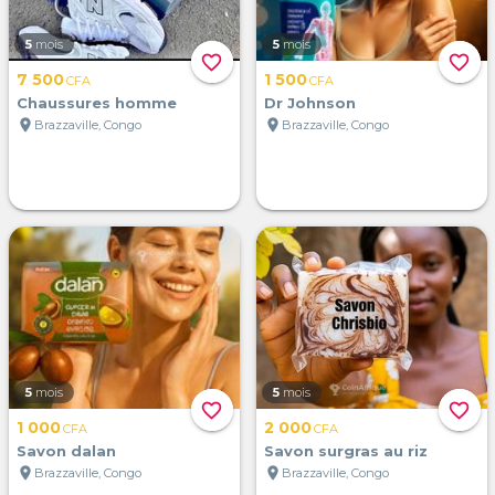
5
mois
5
mois
favorite_border
favorite_border
7 500
1 500
CFA
CFA
Chaussures homme
Dr Johnson
location_on
location_on
Brazzaville, Congo
Brazzaville, Congo
5
mois
5
mois
favorite_border
favorite_border
1 000
2 000
CFA
CFA
Savon dalan
Savon surgras au riz
location_on
location_on
Brazzaville, Congo
Brazzaville, Congo