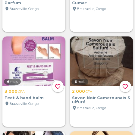
Parfum
Cuma+
location_on
location_on
Brazzaville, Congo
Brazzaville, Congo
6
mois
6
mois
favorite_border
favorite_border
3 000
2 000
CFA
CFA
Feet & hand balm
Savon Noir Camerounais S
ulfuré
location_on
Brazzaville, Congo
location_on
Brazzaville, Congo