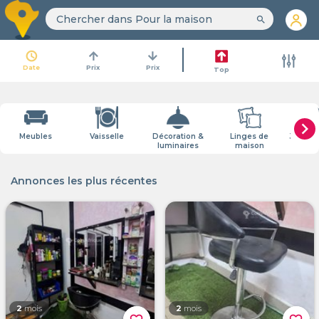
search
access_time
arrow_upward
arrow_downward
Date
Prix
Prix
Top
chevron_right
Meubles
Vaisselle
Décoration &
Linges de
Jardin 
luminaires
maison
Annonces les plus récentes
2
mois
2
mois