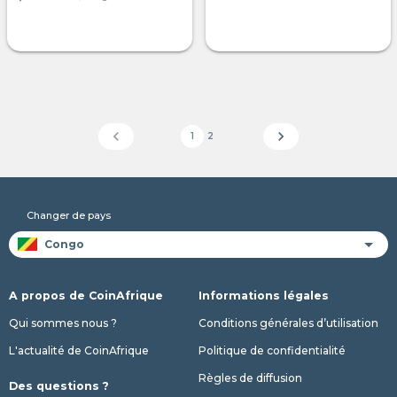
chevron_left
chevron_right
1
2
Changer de pays
A propos de CoinAfrique
Informations légales
Qui sommes nous ?
Conditions générales d’utilisation
L'actualité de CoinAfrique
Politique de confidentialité
Règles de diffusion
Des questions ?