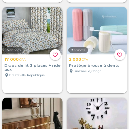
3
années
3
années
favorite_border
favorite_border
17 000
2 000
CFA
CFA
Draps de lit 3 places + ride
Protège brosse à dents
aux
location_on
Brazzaville, Congo
location_on
Brazzaville, République du Congo