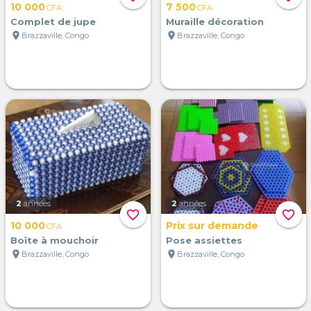
10 000
7 500
CFA
CFA
Complet de jupe
Muraille décoration
location_on
location_on
Brazzaville, Congo
Brazzaville, Congo
2
années
2
années
favorite_border
favorite_border
10 000
Prix sur demande
CFA
Boîte à mouchoir
Pose assiettes
location_on
location_on
Brazzaville, Congo
Brazzaville, Congo