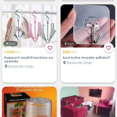
3
mois
3
mois
favorite_border
favorite_border
1 000
200
CFA
CFA
Support multifonction su
Accroche murale adhésif
spendu
location_on
Brazzaville, Congo
location_on
Brazzaville, Congo