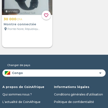
6
années
favorite_border
30 000
CFA
Montre connectée
location_on
Pointe-Noire, République du Congo
Changer de pays
A propos de CoinAfrique
Informations légales
Qui sommes nous ?
Conditions générales d’utilisation
L'actualité de CoinAfrique
Politique de confidentialité