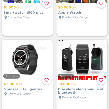
favorite_border
favorite_border
10 000
20 000
CFA
CFA
Smartwatch t500 plus
Apple Watch
location_on
location_on
Brazzaville, Congo
Pointe-Noire, Congo
3
années
5
années
favorite_border
favorite_border
45 000
18 000
CFA
CFA
Montres Intelligentes
Bracelets électronique et
bluetooth
location_on
Brazzaville, Congo
location_on
Brazzaville, Congo