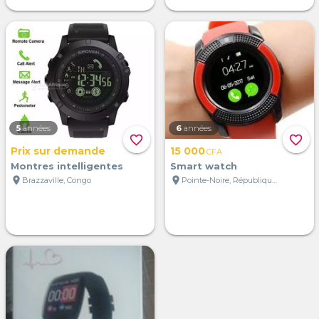
5
années
6
années
favorite_border
favorite_border
Prix sur demande
15 000
CFA
Montres intelligentes
Smart watch
location_on
location_on
Brazzaville, Congo
Pointe-Noire, République du Congo