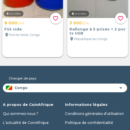
5
années
6
années
favorite_border
favorite_border
8 000
3 000
CFA
CFA
Fût vide
Rallonge à 5 prises + 2 por
ts USB
location_on
Pointe-Noire, Congo
location_on
République du Congo
Changer de pays
A propos de CoinAfrique
Informations légales
Qui sommes nous ?
Conditions générales d’utilisation
L'actualité de CoinAfrique
Politique de confidentialité