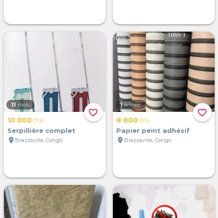
11
mois
1
année
favorite_border
favorite_border
10 000
8 000
CFA
CFA
Serpillière complet
Papier peint adhésif
location_on
location_on
Brazzaville, Congo
Brazzaville, Congo