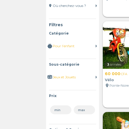
location_on
Filtres
Catégorie
Sous-catégorie
3
années
60 000
CFA
Vélo
location_on
Pointe-Noire
Prix