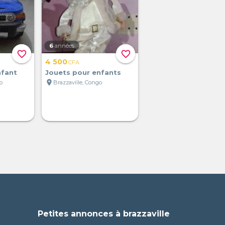
6
années
favorite_border
favorite_border
4 500
CFA
nfant
Jouets pour enfants
location_on
o
Brazzaville, Congo
Petites annonces à brazzaville