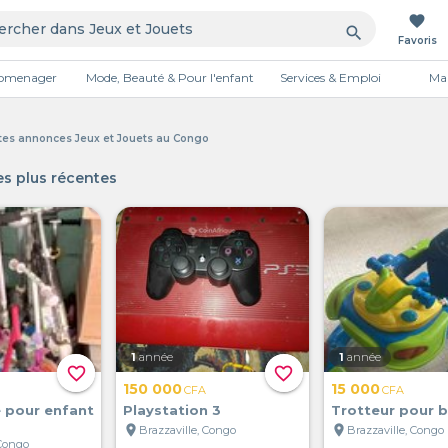
favorite
search
Favoris
tromenager
Mode, Beauté & Pour l'enfant
Services & Emploi
Mai
Publicité
tites annonces Jeux et Jouets au Congo
s plus récentes
1
année
1
année
favorite_border
favorite_border
150 000
15 000
CFA
CFA
e pour enfant
Playstation 3
Trotteur pour 
location_on
location_on
Brazzaville, Congo
Brazzaville, Congo
 Congo