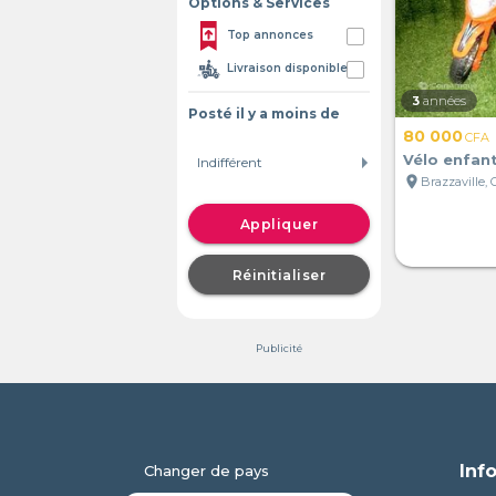
Options & Services
Top annonces
Livraison disponible
3
années
Posté il y a moins de
80 000
CFA
Vélo enfan
location_on
Brazzaville,
Appliquer
Réinitialiser
Publicité
Inf
Changer de pays