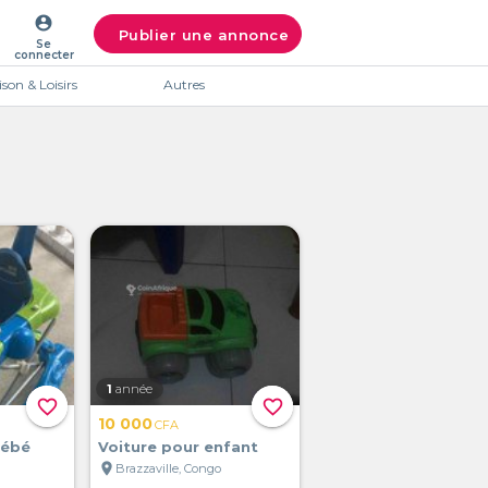
account_circle
Publier une annonce
Se
connecter
son & Loisirs
Autres
1
année
favorite_border
favorite_border
10 000
CFA
bébé
Voiture pour enfant
location_on
Brazzaville, Congo