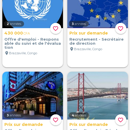
2
années
3
années
favorite_border
favorite_border
430 000
Prix sur demande
CFA
Offre d'emploi - Respons
Recrutement - Secrétaire
able du suivi et de l'évalua
de direction
tion
location_on
Brazzaville, Congo
location_on
Brazzaville, Congo
3
années
4
années
favorite_border
favorite_border
Prix sur demande
Prix sur demande