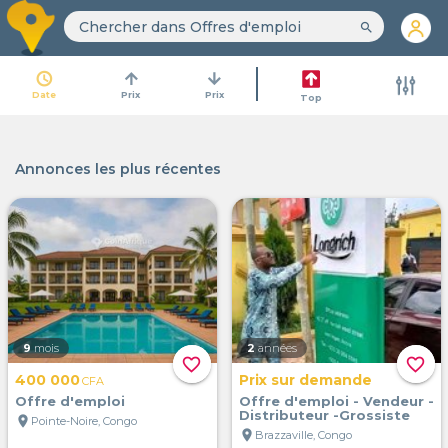
search
access_time
arrow_upward
arrow_downward
Date
Prix
Prix
Top
Annonces les plus récentes
9
mois
2
années
favorite_border
favorite_border
400 000
Prix sur demande
CFA
Offre d'emploi
Offre d'emploi - Vendeur -
Distributeur -Grossiste
location_on
Pointe-Noire, Congo
location_on
Brazzaville, Congo