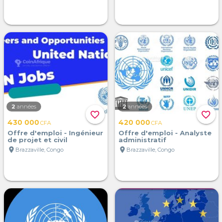
2
années
2
années
favorite_border
favorite_border
430 000
420 000
CFA
CFA
Offre d'emploi - Ingénieur
Offre d'emploi - Analyste
de projet et civil
administratif
location_on
location_on
Brazzaville, Congo
Brazzaville, Congo