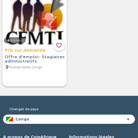
4
années
favorite_border
Prix sur demande
Offre d'emploi- Stagiaires
administratifs
location_on
Pointe-Noire, Congo
Changer de pays
A propos de CoinAfrique
Informations légales