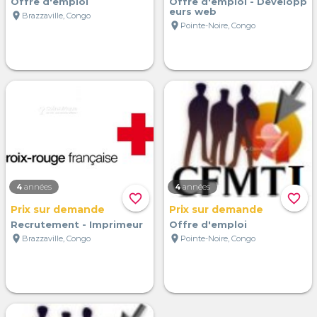
Offre d'emploi
Offre d'emploi - Développ
eurs web
location_on
Brazzaville, Congo
location_on
Pointe-Noire, Congo
4
années
4
années
favorite_border
favorite_border
Prix sur demande
Prix sur demande
Recrutement - Imprimeur
Offre d'emploi
location_on
location_on
Brazzaville, Congo
Pointe-Noire, Congo