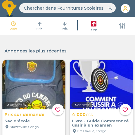
search
access_time
arrow_upward
arrow_downward
Date
Prix
Prix
Top
Annonces les plus récentes
2
années
3
années
favorite_border
favorite_border
Prix sur demande
4 000
CFA
Sac d'école
Livre - Guide Comment ré
ussir à un examen
location_on
Brazzaville, Congo
location_on
Brazzaville, Congo