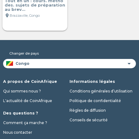
Tout en un : cours. métho
des. sujets de préparation
au brev...
location_on
Brazzaville, Congo
Changer de pays
A propos de CoinAfrique
Informations légales
Qui sommes nous ?
Conditions générales d’utilisation
L'actualité de CoinAfrique
Politique de confidentialité
Règles de diffusion
Des questions ?
Conseils de sécurité
Comment ça marche ?
Nous contacter