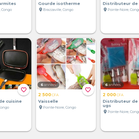
armites
Gourde isotherme
Distributeur de
location_on
location_on
, Congo
Brazzaville, Congo
Pointe-Noire, Cong
6
années
6
années
favorite_border
favorite_border
2 500
2 000
CFA
CFA
de cuisine
Vaisselle
Distributeur de
ugs
location_on
 Congo
Pointe-Noire, Congo
location_on
Pointe-Noire, Cong