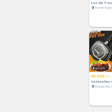
Lot de 7 m
location_on
Pointe-Noire
5
années
30 000
CFA
Ustensiles 
location_on
Brazzaville,