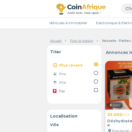
Véhicules & Immobilier
Electronique & Elec
Accueil
Pour la maison
Vaisselle - Petite
Trier
Annonces le
radio_button_checked
access_time
Plus récent
radio_button_unchecked
arrow_downward
Prix
radio_button_unchecked
arrow_upward
Prix
check_box_outline_blank
Top
3
mois
35 000
CFA
Localisation
Déshydrate
Ville
e
location_on
Brazzaville,