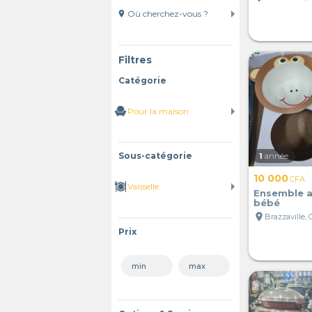
location_on
Filtres
Catégorie
Sous-catégorie
1
année
10 000
CFA
Ensemble a
bébé
location_on
Brazzaville,
Prix