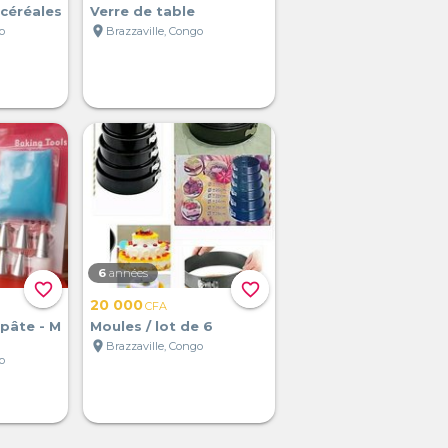
 céréales
Verre de table
location_on
o
Brazzaville, Congo
6
années
favorite_border
favorite_border
20 000
CFA
 pâte - M
Moules / lot de 6
location_on
Brazzaville, Congo
o