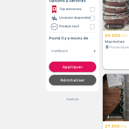
Options & Services
Top annonces
Livraison disponible
2
années
Produit neuf
60 000
CFA
Posté il y a moins de
Marmites
location_on
Pointe-Noire
Appliquer
Réinitialiser
Publicité
2
années
27 500
CFA