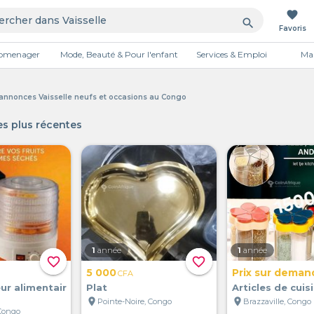
favorite
search
Favoris
tromenager
Mode, Beauté & Pour l'enfant
Services & Emploi
Mai
Publicité
s annonces Vaisselle neufs et occasions au Congo
s plus récentes
1
année
1
année
favorite_border
favorite_border
5 000
Prix sur deman
CFA
ur alimentair
Plat
Articles de cuis
location_on
location_on
Pointe-Noire, Congo
Brazzaville, Congo
 Congo