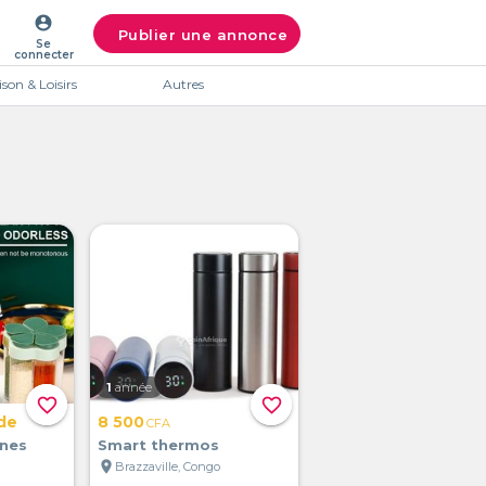
account_circle
Publier une annonce
Se
connecter
son & Loisirs
Autres
1
année
favorite_border
favorite_border
de
8 500
CFA
ines
Smart thermos
location_on
Brazzaville, Congo