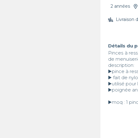
2 années
Livraison 
Détails du 
Pinces à ress
de menuiserie
description:

▶️pince à ress
▶️ fait de nyl
▶️utilisé pour
▶️poignée anti
▶️moq : 1 pin