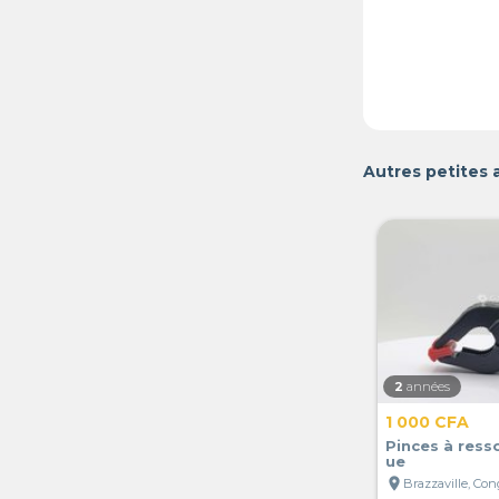
Autres petites 
2
années
1 000 CFA
Pinces à ress
ue
location_on
Brazzaville, Co