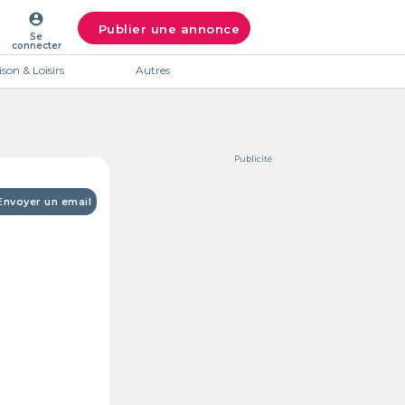
account_circle
Publier une annonce
Se
connecter
son & Loisirs
Autres
Publicité
Envoyer un email
Intéres