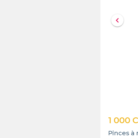
chevron_left
1 000 
Pinces à 