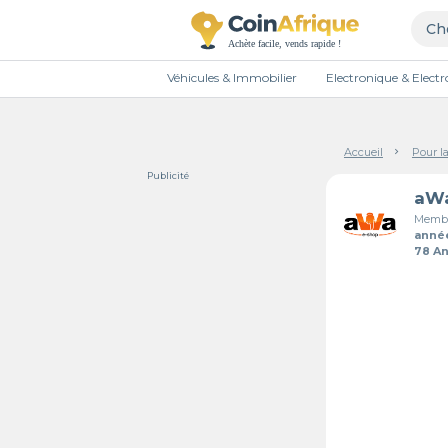
Véhicules & Immobilier
Electronique & Elec
Accueil
Pour l
Publicité
aWa
Membr
anné
78 A