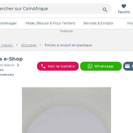
favorite
search
Favoris
tromenager
Mode, Beauté & Pour l'enfant
Services & Emploi
Mai
Publicité
a maison
Bricolage
Pinces à ressort en plastique
 e-Shop
e depuis
2
phone
email
Voir le numéro
Whatsapp
es
nnonces