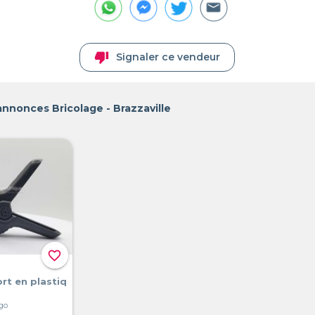
thumb_down
Signaler ce vendeur
annonces Bricolage - Brazzaville
favorite_border
ort en plastiq
ngo