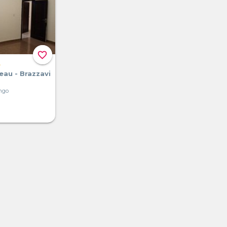
favorite_border
A
eau - Brazzavi
ongo