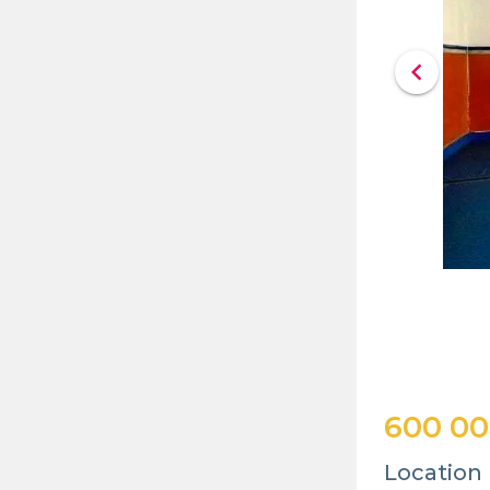
chevron_left
600 0
Location 