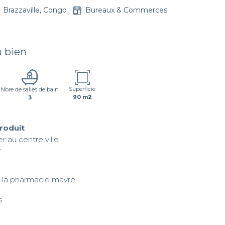
Brazzaville, Congo
Bureaux & Commerces
u bien
Superficie
Nbre de salles de bain
90 m2
3
produit
 au centre ville 

 

s la pharmacie mavré
