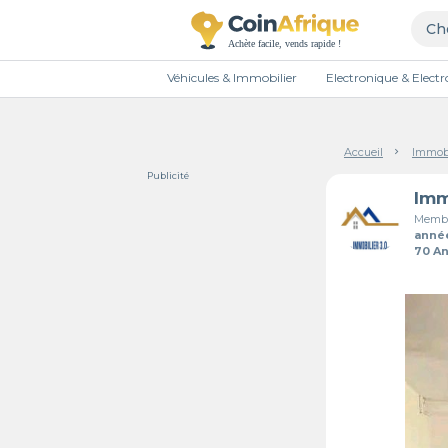
Véhicules & Immobilier
Electronique & Elec
Accueil
Immobi
Publicité
Imm
Membr
anné
70 A