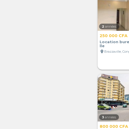
2
années
250 000 CFA
Location bure
lle
location_on
Brazzaville, Co
3
années
800 000 CFA