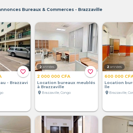
 annonces Bureaux & Commerces - Brazzaville
2
années
2
années
favorite_border
favorite_border
A
2 000 000 CFA
600 000 CF
au - Brazzavi
Location bureaux meublés
Location bur
à Brazzaville
lle
location_on
location_on
ngo
Brazzaville, Congo
Brazzaville, C