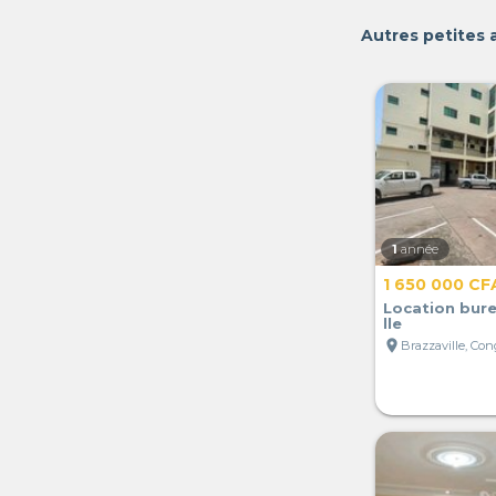
Autres petites
1
année
1 650 000 CF
Location bure
lle
location_on
Brazzaville, Co