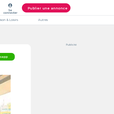
account_circle
Publier une annonce
Se
connecter
son & Loisirs
Autres
Publicité
sapp