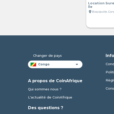
Location bure
lle
location_on
Brazzaville, Co
Inf
Changer de pays
Condi
Polit
Règl
A propos de CoinAfrique
Cons
Qui sommes nous ?
L'actualité de CoinAfrique
Des questions ?