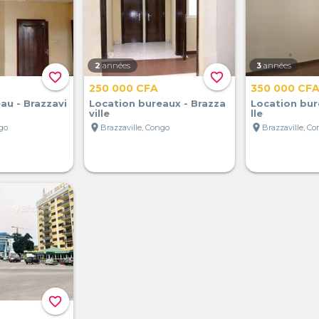
2
années
3
années
favorite_border
favorite_border
250 000 CFA
350 000 CF
au - Brazzavi
Location bureaux - Brazza
Location bur
ville
lle
location_on
location_on
ngo
Brazzaville, Congo
Brazzaville, C
favorite_border