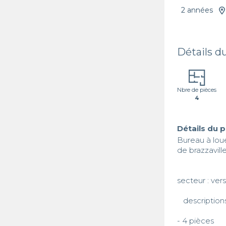
2 années
Détails d
Nbre de pièces
4
Détails du 
Bureau à louer
de brazzaville
secteur : ver
   descriptions 

- 4 pièces
