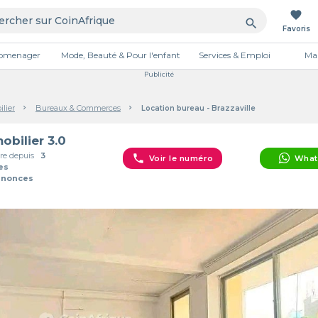
favorite
search
Favoris
tromenager
Mode, Beauté & Pour l'enfant
Services & Emploi
Mai
Publicité
lier
Bureaux & Commerces
Location bureau - Brazzaville
obilier 3.0
e depuis
3
phone
Voir le numéro
What
es
nnonces