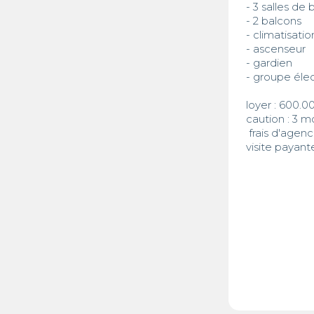
- 3 salles de b
- 2 balcons 

- climatisation
- ascenseur 

- gardien 

- groupe éle
loyer : 600.0
caution : 3 mo
 frais d'agence : 1 mois 

visite payant