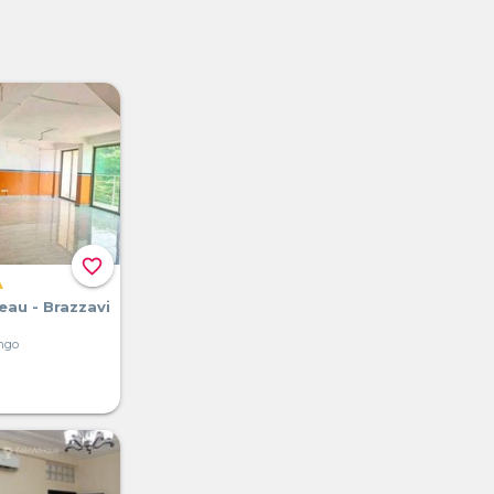
favorite_border
A
eau - Brazzavi
ongo