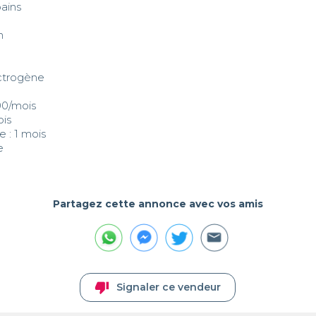
ains 



ctrogène 

00/mois 

is

e
Partagez cette annonce avec vos amis
thumb_down
Signaler ce vendeur