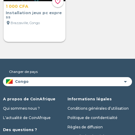
favorite_border
1 000 CFA
Installation jeux pc expre
ss
location_on
Brazzaville, Congo
Changer de pays
A propos de CoinAfrique
Informations légales
Qui sommes nous ?
Conditions générales d’utilisation
L'actualité de CoinAfrique
Politique de confidentialité
Règles de diffusion
Des questions ?