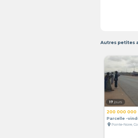
Autres petites 
17
jours
200 000 000
Parcelle -vin
location_on
Pointe-Noire, C