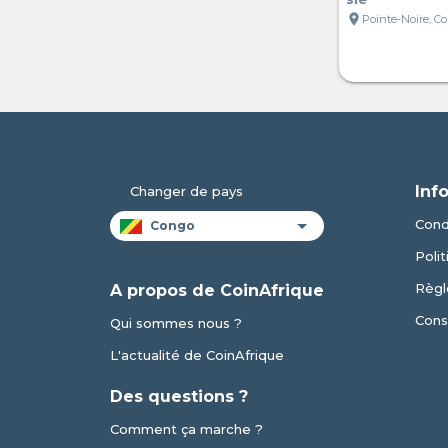
location_on
Pointe-Noire, C
Inf
Changer de pays
Condi
Polit
Règl
A propos de CoinAfrique
Cons
Qui sommes nous ?
L'actualité de CoinAfrique
Des questions ?
Comment ça marche ?