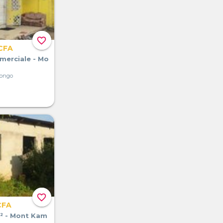
favorite_border
CFA
merciale - Mo
Congo
favorite_border
CFA
² - Mont Kam