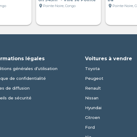
location_on
location_on
ongo
Pointe-Noire, Congo
Pointe-Noire, 
ormations légales
Voitures à vendre
tions générales d’utilisation
Toyota
ique de confidentialité
Peugeot
es de diffusion
Renault
eils de sécurité
Nissan
Hyundai
Citroen
Ford