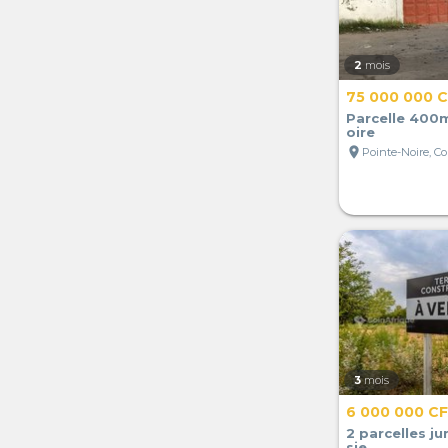
2
mois
75 000 000 
Parcelle 400m
oire
location_on
Pointe-Noire, C
3
mois
6 000 000 C
2 parcelles ju
sie