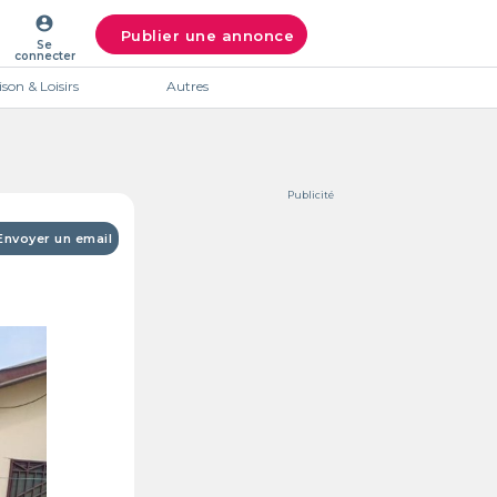
account_circle
Publier une annonce
Se
connecter
son & Loisirs
Autres
Publicité
Envoyer un email