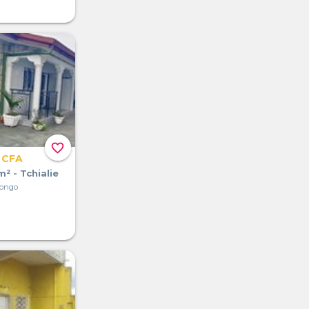
favorite_border
 CFA
² - Tchialie
Congo