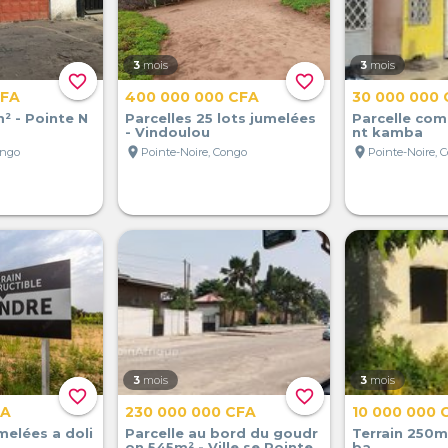
3
mois
3
mois
favorite_border
favorite_border
CFA
400 000 000 CFA
30 000 000 
² - Pointe N
Parcelles 25 lots jumelées
Parcelle com
- Vindoulou
nt kamba
location_on
location_on
ongo
Pointe-Noire, Congo
Pointe-Noire, 
3
mois
3
mois
favorite_border
favorite_border
FA
230 000 000 CFA
10 000 000 
melées a doli
Parcelle au bord du goudr
Terrain 250m
on 545m² - Ville se Pointe
ba