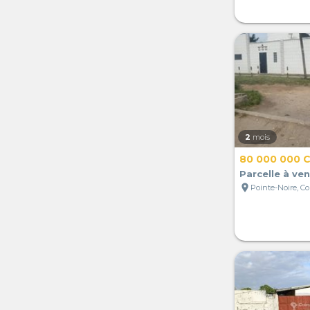
2
mois
80 000 000 
Parcelle à ve
location_on
Pointe-Noire, C