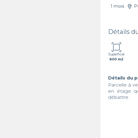
1 mois
P
Détails d
Superficie
600 m2
Détails du 
Parcelle à v
en étage qc
débattre