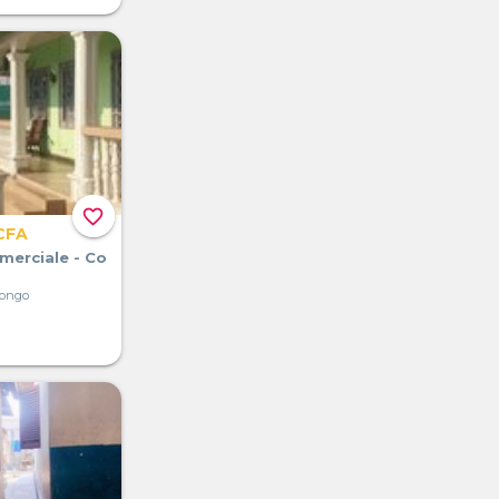
favorite_border
CFA
merciale - Co
Congo