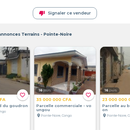
thumb_down
Signaler ce vendeur
annonces Terrains - Pointe-Noire
16
jours
16
jours
favorite_border
favorite_border
CFA
35 000 000 CFA
23 000 000 
rd du goudron
Parcelle commerciale - vo
Parcelle au 
ungou
on
ongo
location_on
location_on
Pointe-Noire, Congo
Pointe-Noire, 