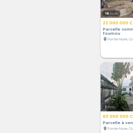
16
jours
22 000 000 
Parcelle comm
foumou
location_on
Pointe-Noire, C
1
mois
65 000 000 
Parcelle à ve
location_on
Pointe-Noire, C