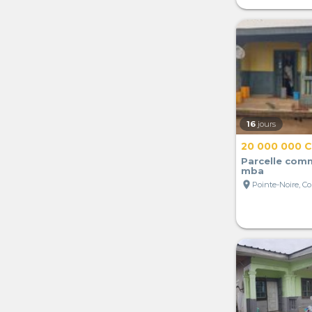
16
jours
20 000 000 
Parcelle comm
mba
location_on
Pointe-Noire, C