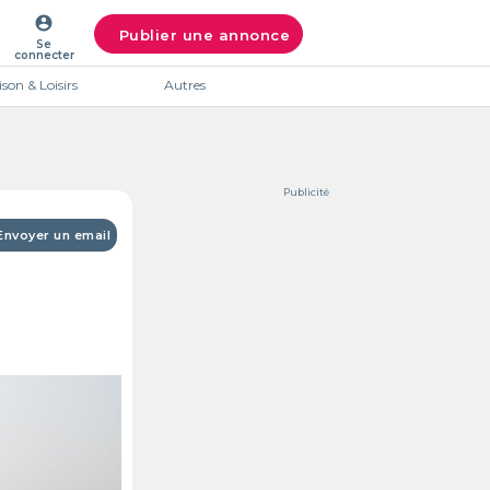
account_circle
Publier une annonce
Se
connecter
son & Loisirs
Autres
Publicité
Envoyer un email