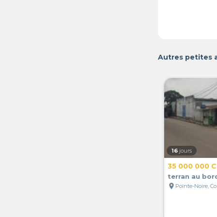
Autres petites 
16
jours
35 000 000 
terran au bo
location_on
Pointe-Noire, C