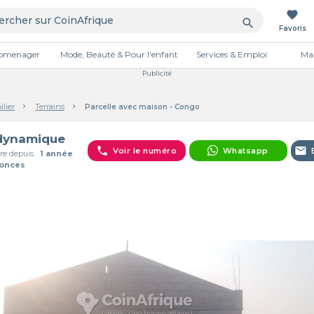
favorite
search
Favoris
tromenager
Mode, Beauté & Pour l'enfant
Services & Emploi
Mai
Publicité
lier
Terrains
Parcelle avec maison - Congo
dynamique
phone
email
Voir le numéro
Whatsapp
e depuis
1 année
nonces