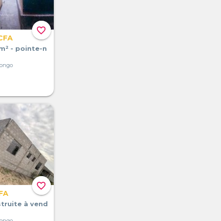
favorite_border
CFA
m² - pointe-n
Congo
favorite_border
FA
struite à vend
Congo