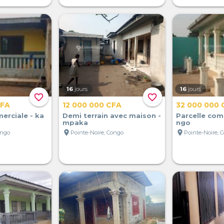
16
jours
16
jours
favorite_border
favorite_border
CFA
12 000 000 CFA
32 000 000 
erciale - ka
Demi terrain avec maison -
Parcelle com
mpaka
ngo
location_on
location_on
ongo
Pointe-Noire, Congo
Pointe-Noire, 