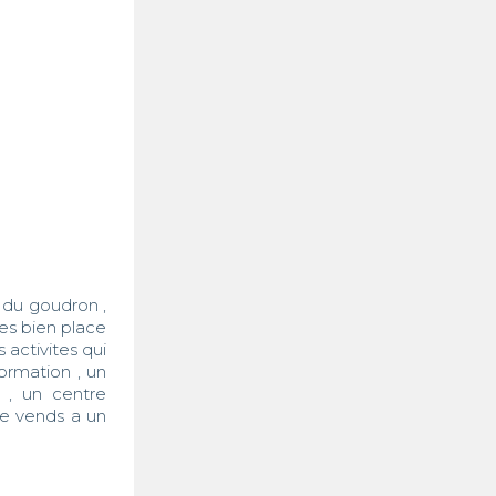
du goudron , 
es bien place 
activites qui 
rmation , un 
 , un centre 
se vends a un 