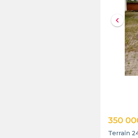
chevron_left
350 00
Terrain 2