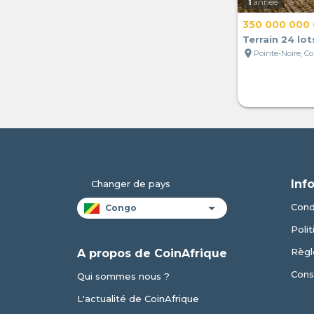
1
année
350 000 000
Terrain 24 lot
location_on
Pointe-Noire, C
Inf
Changer de pays
Condi
Polit
Règl
A propos de CoinAfrique
Cons
Qui sommes nous ?
L'actualité de CoinAfrique