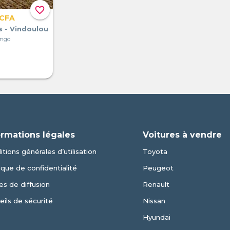
favorite_border
 CFA
s - Vindoulou
ongo
ormations légales
Voitures à vendre
tions générales d’utilisation
Toyota
ique de confidentialité
Peugeot
es de diffusion
Renault
eils de sécurité
Nissan
Hyundai