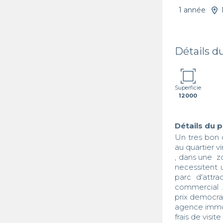
1 année
Détails d
Superficie
12000
Détails du 
Un tres bon 
au quartier v
, dans une  z
necessitent 
parc d'attra
commercial ..
prix democrat
agence immo
frais de visite