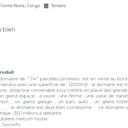
Pointe-Noire, Congo
Terrains
u bien
produit
domaine de  " 24 " parcelles jumelees  est en vente au bord 
indoulou avec une superficie de : 12000m2 - le domaine est tr
one  attractive convenable pour mettre en place des grandes 
un grand espace , a savoir : une ferme , une usine de transfo
ction , un grand garage , un parc auto , un grand hôtel
...... - le domaine est deja bien conditionne -  ce domaine 
ique : 350 millions a debattre  

biliere melcom house 

 : 1oooofrs