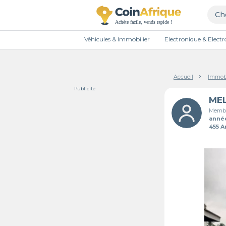
Véhicules & Immobilier
Electronique & Elec
Accueil
Immobi
Publicité
Membr
anné
455 