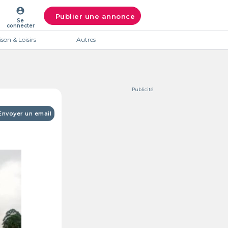
account_circle
Publier une annonce
Se
connecter
son & Loisirs
Autres
Publicité
Envoyer un email