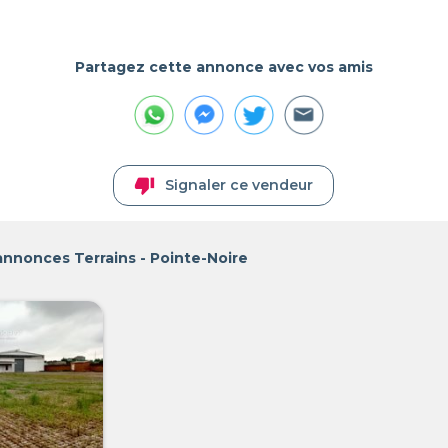
Partagez cette annonce avec vos amis
thumb_down
Signaler ce vendeur
annonces Terrains - Pointe-Noire