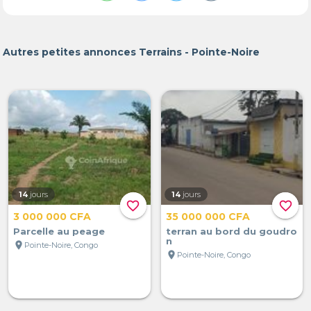
Autres petites annonces Terrains - Pointe-Noire
14
jours
14
jours
favorite_border
favorite_border
3 000 000 CFA
35 000 000 CFA
Parcelle au peage
terran au bord du goudro
n
location_on
Pointe-Noire, Congo
location_on
Pointe-Noire, Congo