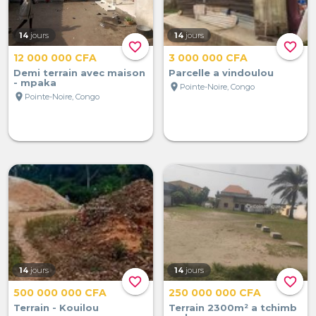
14
jours
14
jours
favorite_border
favorite_border
12 000 000 CFA
3 000 000 CFA
Demi terrain avec maison
Parcelle a vindoulou
- mpaka
location_on
Pointe-Noire, Congo
location_on
Pointe-Noire, Congo
14
jours
14
jours
favorite_border
favorite_border
500 000 000 CFA
250 000 000 CFA
Terrain - Kouilou
Terrain 2300m² a tchimb