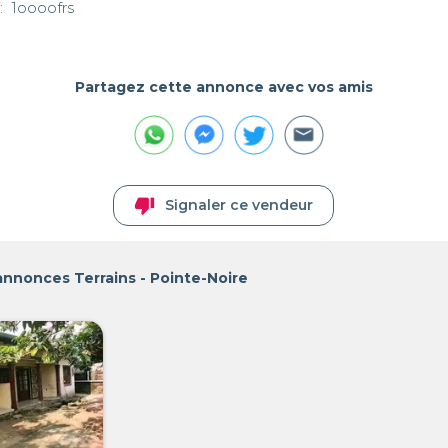
Partagez cette annonce avec vos amis
thumb_down
Signaler ce vendeur
annonces Terrains - Pointe-Noire