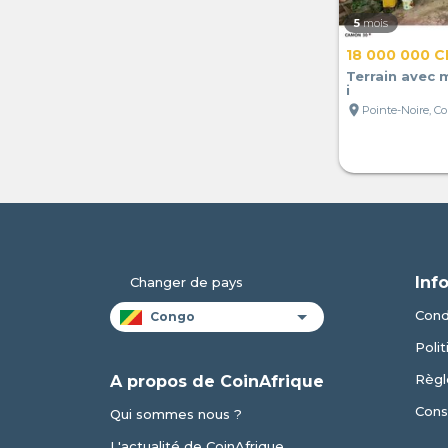
5
mois
18 000 000 C
Terrain avec 
i
location_on
Pointe-Noire, C
Inf
Changer de pays
Condi
Polit
Règl
A propos de CoinAfrique
Cons
Qui sommes nous ?
L'actualité de CoinAfrique