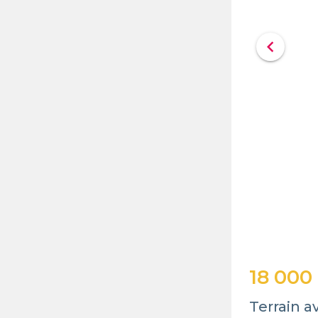
chevron_left
18 000
Terrain a