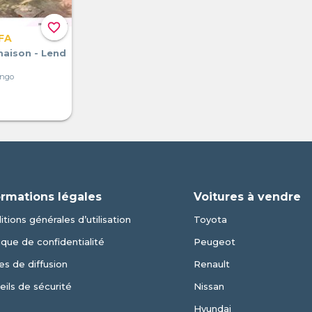
favorite_border
FA
maison - Lend
ongo
ormations légales
Voitures à vendre
tions générales d’utilisation
Toyota
ique de confidentialité
Peugeot
es de diffusion
Renault
eils de sécurité
Nissan
Hyundai