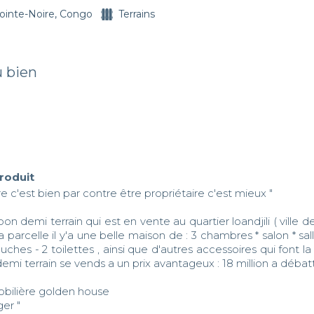
ointe-Noire, Congo
Terrains
u bien
produit
re c'est bien par contre être propriétaire c'est mieux " 

bon demi terrain qui est en vente au quartier loandjili ( ville d
la parcelle il y'a une belle maison de : 3 chambres * salon * sal
ouches - 2 toilettes , ainsi que d'autres accessoires qui font la
emi terrain se vends a un prix avantageux : 18 million a débatt
ilière golden house 

er " 
