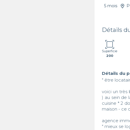
5 mois
P
Détails d
Superficie
200
Détails du 
" être locatai
voici un très 
) au sein de 
cuisine * 2 d
maison - ce d
agence immob
" mieux se log