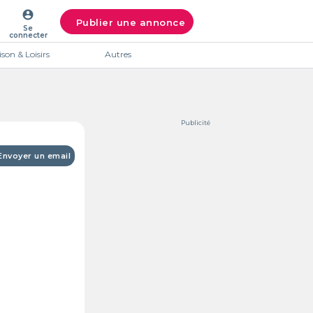
account_circle
Publier une annonce
Se
connecter
son & Loisirs
Autres
Publicité
Envoyer un email