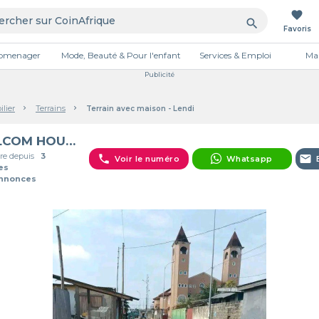
favorite
search
Favoris
tromenager
Mode, Beauté & Pour l'enfant
Services & Emploi
Mai
Publicité
lier
Terrains
Terrain avec maison - Lendi
MELCOM HOUSE
e depuis
3
phone
email
Voir le numéro
Whatsapp
es
Annonces