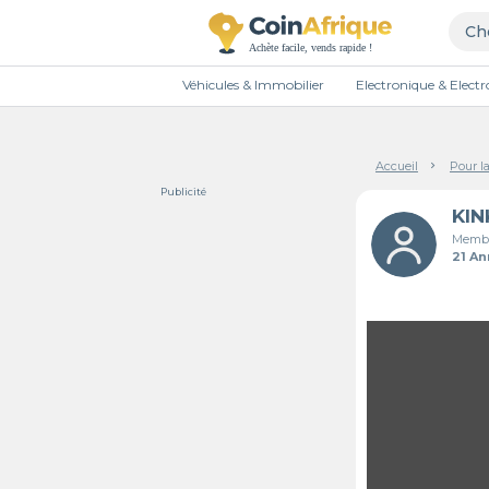
Véhicules & Immobilier
Electronique & Elec
Accueil
Pour l
Publicité
KIN
Membr
21 A