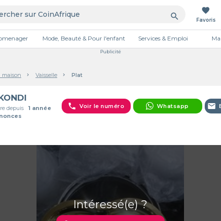
favorite
search
Favoris
tromenager
Mode, Beauté & Pour l'enfant
Services & Emploi
Mai
Publicité
a maison
Vaisselle
Plat
KONDI
phone
email
Voir le numéro
Whatsapp
e depuis
1 année
nnonces
Intéressé(e) ?