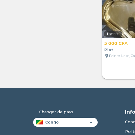
1
année
5 000 CFA
Plat
location_on
Pointe-Noire, C
Inf
Changer de pays
Condi
Polit