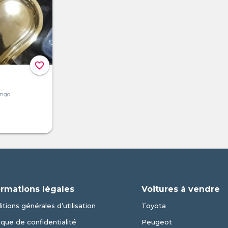
favorite_border
ongo
ormations légales
Voitures à vendre
tions générales d’utilisation
Toyota
ique de confidentialité
Peugeot