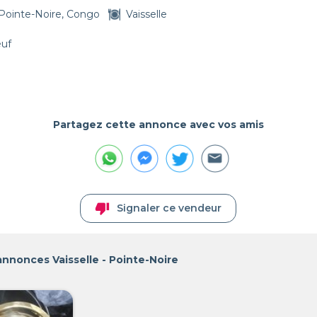
Pointe-Noire, Congo
Vaisselle
euf
Partagez cette annonce avec vos amis
thumb_down
Signaler ce vendeur
annonces Vaisselle - Pointe-Noire