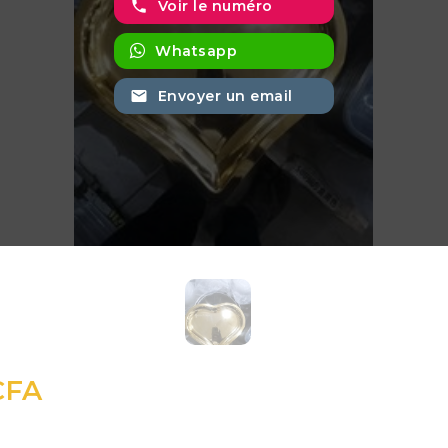
phone
Voir le numéro
Whatsapp
email
Envoyer un email
CFA