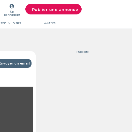
account_circle
Publier une annonce
Se
connecter
son & Loisirs
Autres
Publicité
Envoyer un email