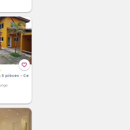
favorite_border
A
a 5 pièces - Ce
Congo