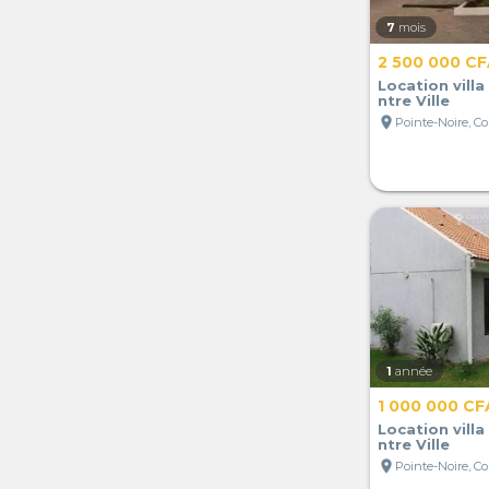
7
mois
2 500 000 C
Location villa
ntre Ville
location_on
Pointe-Noire, C
1
année
1 000 000 CF
Location villa
ntre Ville
location_on
Pointe-Noire, C