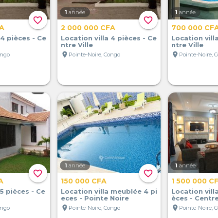
1
année
1
année
favorite_border
favorite_border
FA
2 000 000 CFA
700 000 CF
 4 pièces - Ce
Location villa 4 pièces - Ce
Location vill
ntre Ville
ntre Ville
location_on
location_on
ongo
Pointe-Noire, Congo
Pointe-Noire, 
1
année
1
année
favorite_border
favorite_border
A
150 000 CFA
1 500 000 C
 5 pièces - Ce
Location villa meublée 4 pi
Location vill
eces - Pointe Noire
èces - Centre
location_on
location_on
ongo
Pointe-Noire, Congo
Pointe-Noire, 