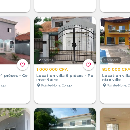
2
années
5
années
favorite_border
favorite_border
1 000 000 CFA
850 000 CF
 4 pièces - Ce
Location villa 9 pièces - Po
Location vill
inte-Noire
ntre ville
location_on
location_on
ongo
Pointe-Noire, Congo
Pointe-Noire, 