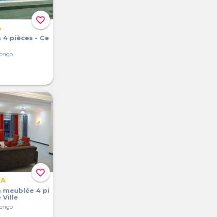
favorite_border
A
a 4 pièces - Ce
Congo
favorite_border
FA
a meublée 4 pi
 Ville
Congo