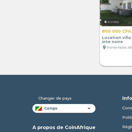
6
années
800 000 CFA
Location villa
inte noire
location_on
Inf
Changer de pays
Condi
Polit
Règl
A propos de CoinAfrique