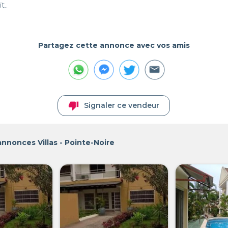
t..
Partagez cette annonce avec vos amis
thumb_down
Signaler ce vendeur
annonces Villas - Pointe-Noire