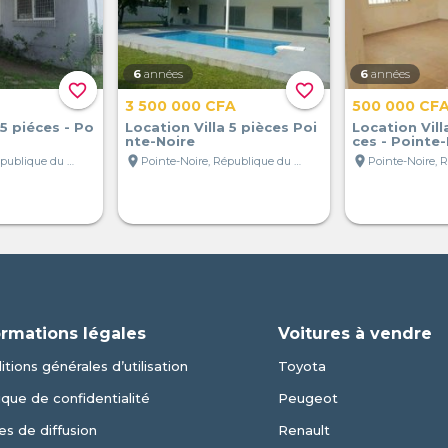
6
années
6
années
favorite_border
favorite_border
3 500 000 CFA
500 000 CF
 5 piéces - Po
Location Villa 5 pièces Poi
Location Vill
nte-Noire
ces - Pointe
location_on
location_on
Pointe-Noire, République du Congo
Pointe-Noire, République du Congo
ormations légales
Voitures à vendre
tions générales d’utilisation
Toyota
ique de confidentialité
Peugeot
es de diffusion
Renault