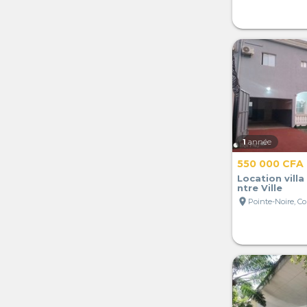
1
année
550 000 CFA
Location villa
ntre Ville
location_on
Pointe-Noire, C