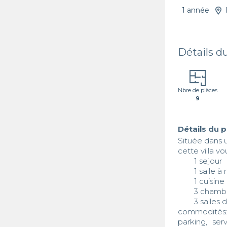
1 année
Détails d
Nbre de pièces
9
Détails du 
Située dans u
cette villa vou
	1 sejour

	1 salle à manger

	1 cuisine

	3 chambres

	3 salles de bain

commodités: 
parking, ser