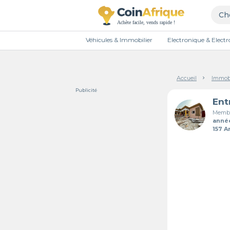
Véhicules & Immobilier
Electronique & Elec
Accueil
Immobi
Publicité
Membr
anné
157 