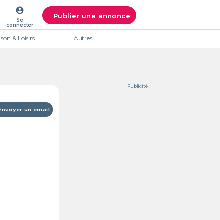
account_circle
Publier une annonce
Se
connecter
son & Loisirs
Autres
Publicité
Envoyer un email