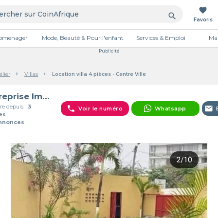
favorite
search
Favoris
tromenager
Mode, Beauté & Pour l'enfant
Services & Emploi
Mai
Publicité
lier
Villas
Location villa 4 pièces - Centre Ville
Entreprise Immobilière à point
e depuis
3
phone
email
Voir le numéro
Whatsapp
es
Annonces