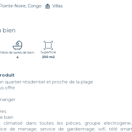
Pointe-Noire, Congo
Villas
u bien
Superficie
Nbre de salles de bain
250 m2
4
produit
n quartier résidentiel et proche de la plage

s offre

climatisé dans toutes les pièces, groupe electrogene,pis
vice de menage, service de gardiennage, wifi, télé smar