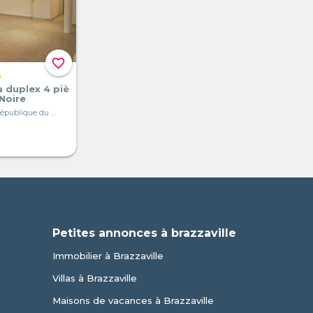
favorite_border
A
a duplex 4 piè
-Noire
Pointe-Noire, République du Congo
Petites annonces à brazzaville
Immobilier à Brazzaville
Villas à Brazzaville
Maisons de vacances à Brazzaville