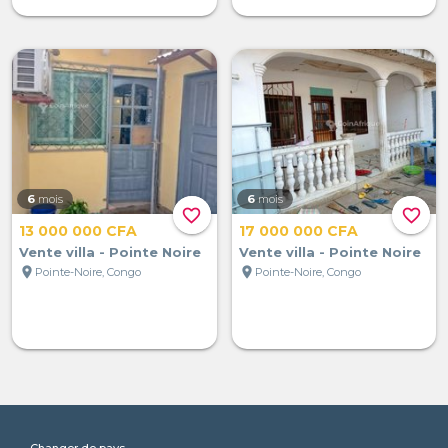
6
mois
6
mois
favorite_border
favorite_border
13 000 000 CFA
17 000 000 CFA
Vente villa - Pointe Noire
Vente villa - Pointe Noire
location_on
location_on
Pointe-Noire, Congo
Pointe-Noire, Congo