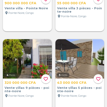
900 000 000 CFA
55 000 000 CFA
Vente villa - Pointe Noire
Vente villa 3 pièces - Poin
te-noire
location_on
Pointe-Noire, Congo
location_on
Pointe-Noire, Congo
4
mois
5
mois
favorite_border
favorite_border
320 000 000 CFA
43 000 000 CFA
Vente villas 9 pièces - poi
Vente villas 5 pièces - poi
nte-noire
nte-noire
location_on
location_on
Pointe-Noire, Congo
Pointe-Noire, Congo