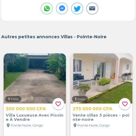
Autres petites annonces Villas - Pointe-Noire
1
mois
1
mois
favorite_border
favorite_border
300 000 000 CFA
275 000 000 CFA
Villa Luxueuse Avec Piscin
Vente villas 3 pièces - poi
e À Vendre
nte-noire
location_on
location_on
Pointe-Noire, Congo
Pointe-Noire, Congo