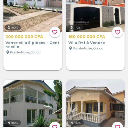
2
mois
3
mois
favorite_border
favorite_border
200 000 000 CFA
160 000 000 CFA
Vente villa 5 pièces - Cent
Villa R+1 à Vendre
re ville
location_on
Pointe-Noire, Congo
location_on
Pointe-Noire, Congo
4
mois
4
mois
favorite_border
favorite_border