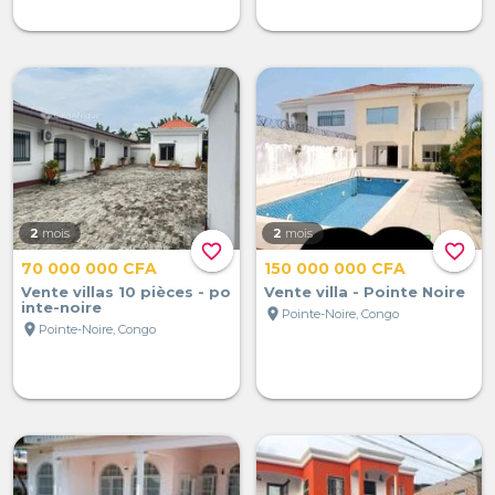
2
mois
2
mois
favorite_border
favorite_border
70 000 000 CFA
150 000 000 CFA
Vente villas 10 pièces - po
Vente villa - Pointe Noire
inte-noire
location_on
Pointe-Noire, Congo
location_on
Pointe-Noire, Congo