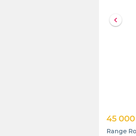
chevron_left
45 000
Range Ro