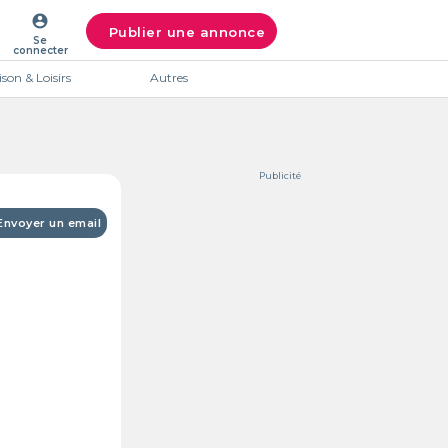
account_circle
Publier une annonce
Se
connecter
son & Loisirs
Autres
Publicité
Envoyer un email