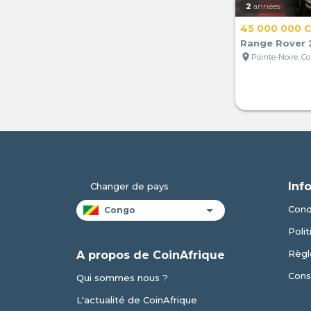
2
années
45 000 000 
Range Rover 
location_on
Pointe-Noire, C
Inf
Changer de pays
Condi
Polit
Règl
A propos de CoinAfrique
Cons
Qui sommes nous ?
L'actualité de CoinAfrique