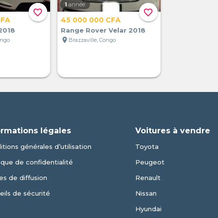
1
année
favorite_border
favorite_border
CFA
45 000 000 CFA
2018
Range Rover Velar 2018
location_on
ongo
Brazzaville, Congo
ormations légales
Voitures à vendre
tions générales d’utilisation
Toyota
ique de confidentialité
Peugeot
es de diffusion
Renault
eils de sécurité
Nissan
Hyundai