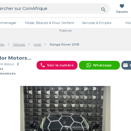
favorite
search
Favoris
tromenager
Mode, Beauté & Pour l'enfant
Services & Emploi
Mai
Publicité
les
Voitures
rover
Range Rover 2018
Taylor Motors Service
e depuis
2
phone
email
Voir le numéro
Whatsapp
es
Annonces