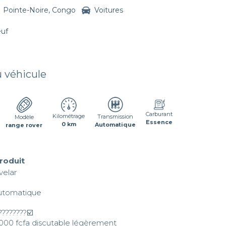
Pointe-Noire, Congo
Voitures
euf
u véhicule
Carburant
Kilométrage
Transmission
Modèle
Essence
0 km
Automatique
range rover
produit
elar 

utomatique 

???????☑️

0 000 fcfa discutable légèrement