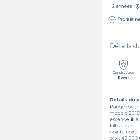
2 années
Produit n
Détails d
Constructeur
Rover
Détails du 
Range rover v
modèle 2018

essence ⛽️ a
full option 

pointe noire ?
prix : 45 00