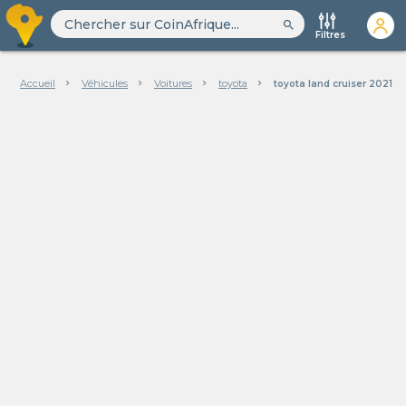
search
Filtres
Accueil
Véhicules
Voitures
toyota
toyota land cruiser 2021