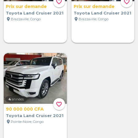
favorite_border
favorite_border
Prix sur demande
Prix sur demande
Toyota Land Cruiser 2021
Toyota Land Cruiser 2021
location_on
location_on
Brazzaville, Congo
Brazzaville, Congo
4
années
favorite_border
90 000 000 CFA
Toyota Land Cruiser 2021
location_on
Pointe-Noire, Congo