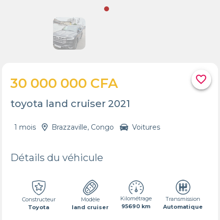
favorite_border
30 000 000 CFA
toyota land cruiser 2021
1 mois
Brazzaville, Congo
Voitures
Détails du véhicule
Kilométrage
Transmission
Constructeur
Modèle
95690 km
Automatique
Toyota
land cruiser