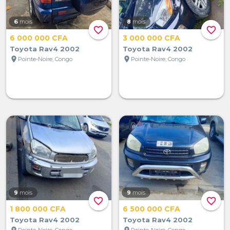
6
mois
8
mois
favorite_border
favorite_border
6 000 000 CFA
3 000 000 CFA
Toyota Rav4 2002
Toyota Rav4 2002
location_on
location_on
Pointe-Noire, Congo
Pointe-Noire, Congo
9
mois
9
mois
favorite_border
favorite_border
1 800 000 CFA
6 500 000 CFA
Toyota Rav4 2002
Toyota Rav4 2002