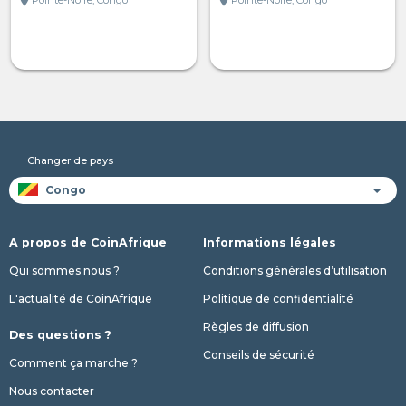
location_on
location_on
Pointe-Noire, Congo
Pointe-Noire, Congo
Changer de pays
A propos de CoinAfrique
Informations légales
Qui sommes nous ?
Conditions générales d’utilisation
L'actualité de CoinAfrique
Politique de confidentialité
Règles de diffusion
Des questions ?
Conseils de sécurité
Comment ça marche ?
Nous contacter