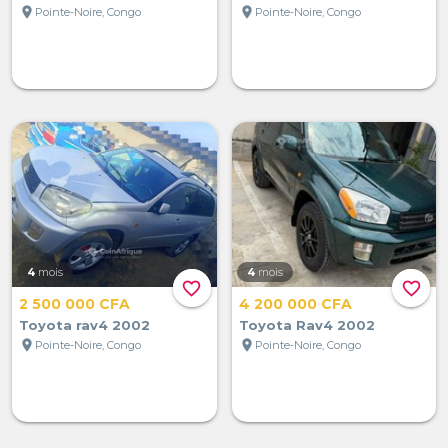
location_on
location_on
Pointe-Noire, Congo
Pointe-Noire, Congo
4
mois
4
mois
favorite_border
favorite_border
2 500 000 CFA
4 200 000 CFA
Toyota rav4 2002
Toyota Rav4 2002
location_on
location_on
Pointe-Noire, Congo
Pointe-Noire, Congo