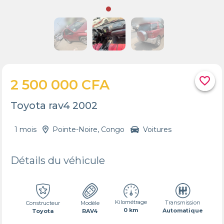
favorite_border
2 500 000 CFA
Toyota rav4 2002
1 mois
Pointe-Noire, Congo
Voitures
Détails du véhicule
Kilométrage
Transmission
Constructeur
Modèle
0 km
Automatique
Toyota
RAV4