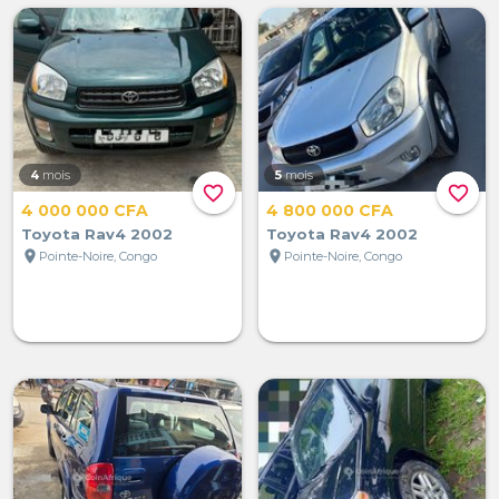
4
mois
5
mois
favorite_border
favorite_border
4 000 000 CFA
4 800 000 CFA
Toyota Rav4 2002
Toyota Rav4 2002
location_on
location_on
Pointe-Noire, Congo
Pointe-Noire, Congo